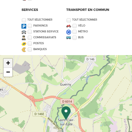
SERVICES
TRANSPORT EN COMMUN
TOUT SÉLECTIONNER
TOUT SÉLECTIONNER
PARKINGS
VÉLO
STATIONS SERVICE
MÉTRO
COMMISSARIATS
BUS
POSTES
BANQUES
+
−