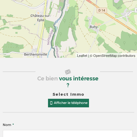
Leaflet
| © OpenStreetMap contributors
Ce bien
vous intéresse
?
Select Immo
Afficher le téléphone
*
Nom