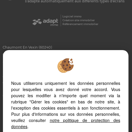
s'adapte automatiquement aux différents types d'écrans
Logiciel immo
Création site immobilier
Référencement immobilier
Chaumont En Vexin (60240)
Gisors (27140)
Saint Clair Sur Epte (95770)
Marines (95640)
Auneuil (60390)
Nous utiliserons uniquement les données personnelles
Chars (95750)
pour lesquelles vous avez donné votre accord. Vous
Magny En Vexin (95420)
pouvez les modifier à n'importe quel moment via la
Vernon (27200)
rubrique "Gérer les cookies" en bas de notre site, à
Beauvais (60000)
l'exception des cookies essentiels à son fonctionnement.
Etrepagny (27150)
Pour plus d'informations sur vos données personnelles,
Pontoise (95300)
veuillez consulter
notre politique de protection des
données
.