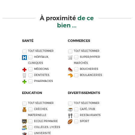
À proximité
de ce
bien ...
SANTÉ
COMMERCES
TOUT SÉLECTIONNER
TOUT SÉLECTIONNER
HÔPITAUX,
SUPER/HYPER
CLINIQUES
MARCHÉS
MÉDECINS
BOUCHERIES
DENTISTES
BOULANGERIES
PHARMACIES
EDUCATION
DIVERTISSEMENTS
TOUT SÉLECTIONNER
TOUT SÉLECTIONNER
CRÈCHES,
CAFÉ / PUB
MATERNELLE
RESTAURANTS
ECOLE PRIMAIRE
SPORT
COLLÈGES, LYCÉES
UNIVERSITÉ