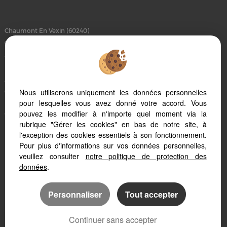
Chaumont En Vexin (60240)
Gisors (27140)
Saint Clair Sur Epte (95770)
Marines (95640)
Auneuil (60390)
Nous utiliserons uniquement les données personnelles
Chars (95750)
pour lesquelles vous avez donné votre accord. Vous
Magny En Vexin (95420)
pouvez les modifier à n'importe quel moment via la
Vernon (27200)
rubrique "Gérer les cookies" en bas de notre site, à
Beauvais (60000)
l'exception des cookies essentiels à son fonctionnement.
Etrepagny (27150)
Pour plus d'informations sur vos données personnelles,
Pontoise (95300)
veuillez consulter
notre politique de protection des
données
.
Personnaliser
Tout accepter
Continuer sans accepter