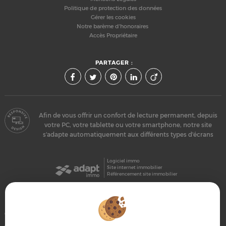
Politique de protection des données
Gérer les cookies
Notre barème d'honoraires
Accès Propriétaire
PARTAGER :
Afin de vous offrir un confort de lecture permanent, depuis
votre PC, votre tablette ou votre smartphone, notre site
s'adapte automatiquement aux différents types d'écrans
Logiciel immo
Site internet immobilier
Référencement site immobilier
Gisors (27140)
Chaumont En Vexin (60240)