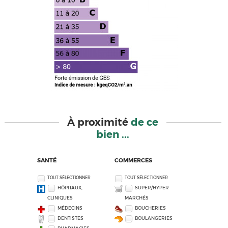
À proximité
de ce
bien ...
SANTÉ
COMMERCES
TOUT SÉLECTIONNER
TOUT SÉLECTIONNER
HÔPITAUX,
SUPER/HYPER
CLINIQUES
MARCHÉS
MÉDECINS
BOUCHERIES
DENTISTES
BOULANGERIES