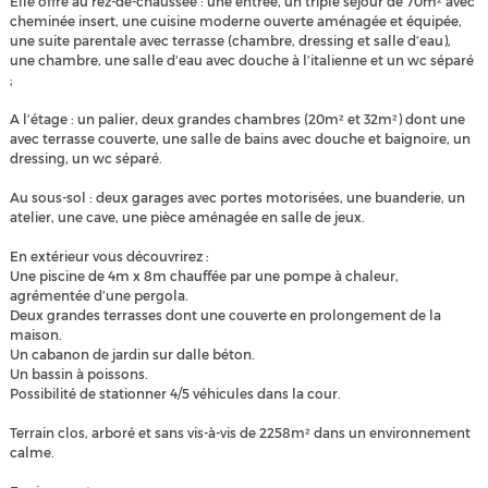
Elle offre au rez-de-chaussée : une entrée, un triple séjour de 70m² avec
cheminée insert, une cuisine moderne ouverte aménagée et équipée,
une suite parentale avec terrasse (chambre, dressing et salle d’eau),
une chambre, une salle d’eau avec douche à l’italienne et un wc séparé
;
A l’étage : un palier, deux grandes chambres (20m² et 32m²) dont une
avec terrasse couverte, une salle de bains avec douche et baignoire, un
dressing, un wc séparé.
Au sous-sol : deux garages avec portes motorisées, une buanderie, un
atelier, une cave, une pièce aménagée en salle de jeux.
En extérieur vous découvrirez :
Une piscine de 4m x 8m chauffée par une pompe à chaleur,
agrémentée d’une pergola.
Deux grandes terrasses dont une couverte en prolongement de la
maison.
Un cabanon de jardin sur dalle béton.
Un bassin à poissons.
Possibilité de stationner 4/5 véhicules dans la cour.
Terrain clos, arboré et sans vis-à-vis de 2258m² dans un environnement
calme.