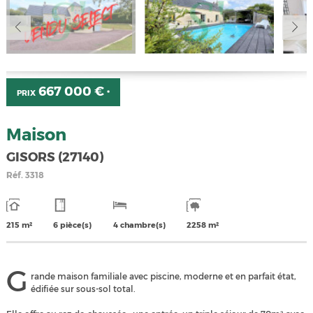
667 000 €
PRIX
*
Maison
GISORS (27140)
Réf.
3318
215 m²
6 pièce(s)
4 chambre(s)
2258 m²
G
rande maison familiale avec piscine, moderne et en parfait état,
édifiée sur sous-sol total.